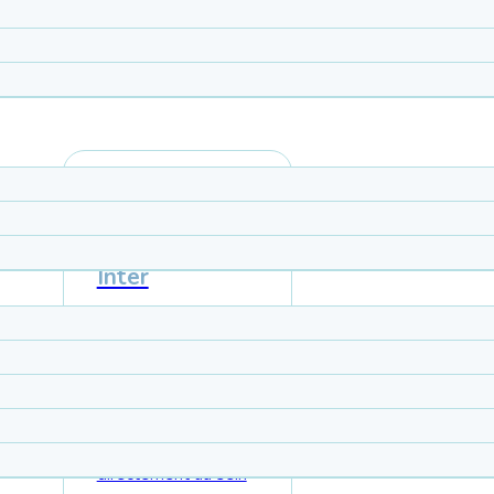
spirer !
Nos
formations en
Inter
Retrouvez ici le
calendrier complet
de nos prochaines
sessions de
formation organisées
directement au sein