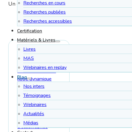
Recherches en cours
Un espace complet pour s’informer, se former et s’in
Recherches publiées
Recherches accessibles
Certification
Matériels & Livres
Livres
Nos actualités
MAS
Webinaires en replay
Restez au cœur de
Blog
notre dynamique
Nos inters
avec les dernières
nouvelles de notre
Témoignages
entreprise et de nos
Webinaires
innovations
Actualités
pédagogiques.
Médias
Découvrez nos