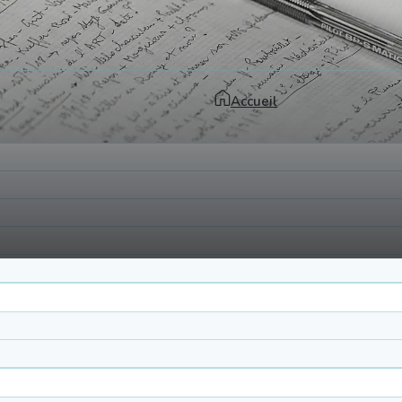
Accueil
ier de nos formations en inter. Plongez au cœur de notre
ythme. Enfin, découvrez l’impact concret de notre acc