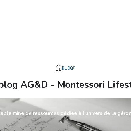
BLOG
blog AG&D - Montessori Lifes
table mine de ressources dédiée à l’univers de la géro