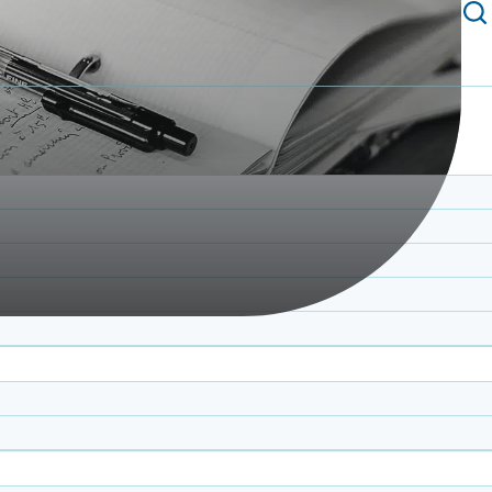
 expertise à travers nos apparitions médiatiques et prof
ompagnement grâce aux témoignages authentiques de nos 