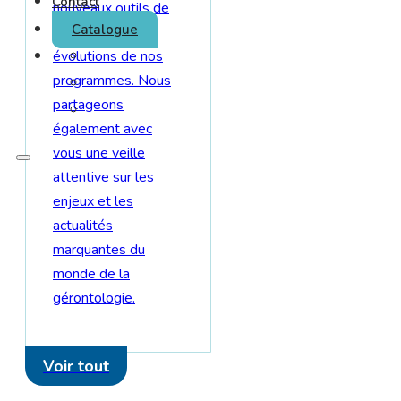
Contact
nouveaux outils de
Catalogue
formation et les
évolutions de nos
programmes. Nous
partageons
également avec
vous une veille
attentive sur les
enjeux et les
actualités
marquantes du
monde de la
gérontologie.
Voir tout