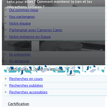
À propos
sens pour elles ? Comment maintenir le lien et les
interactions sociales ?
Qui sommes-nous
Nos partenaires
Notre équipe
Partenariat avec Cameron Camp
Notre présence en Suisse
Formations
En présentiel
En distanciel
Recherches & Développements
Recherches en cours
Recherches publiées
Recherches accessibles
Certification