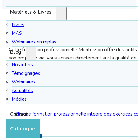
Matériels & Livres
Livres
MAS
Pourquoi se former à la Méthode Montessori
Webinaires en replay
Cette formation professionnelle Montessori offre des outils 
Blog
son projet de vie, vous agissez directement sur la qualité de
Nos inters
Témoignages
Nos formations en présentiel
Webinaires
Actualités
Nos sessions de formation en présentiel favorisent une im
Médias
proches du terrain et d’interagir avec nos formateurs expert
Chaque formation professionnelle intègre des exercices c
Contact
terrain.
Catalogue