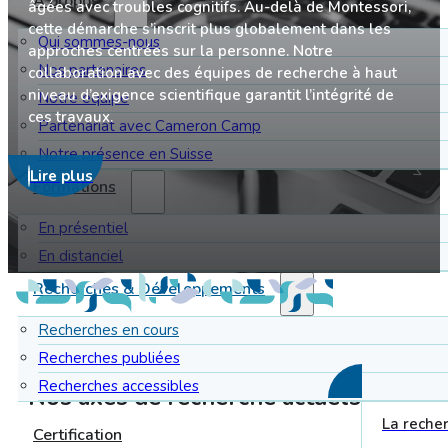
À propos
âgées avec troubles cognitifs. Au-delà de Montessori,
cette démarche s’inscrit plus globalement dans les
Qui sommes-nous
approches centrées sur la personne. Notre
Nos partenaires
collaboration avec des équipes de recherche à haut
niveau d’exigence scientifique garantit l’intégrité de
Notre équipe
ces travaux.
Partenariat avec Cameron Camp
Notre présence en Suisse
Lire plus
Formations
En présentiel
En distanciel
Recherches & Développements
Recherches en cours
Recherches publiées
Recherches accessibles
RECHERCHES
Nos axes de recherche actuels
La recher
Certification