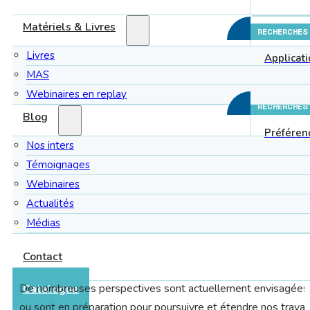
Matériels & Livres
RECHERCHES
Livres
Applicat
MAS
Webinaires en replay
RECHERCHES
Blog
Préféren
Nos inters
Témoignages
Webinaires
Actualités
Perspectives & projets à venir
Médias
Contact
De nombreuses perspectives sont actuellement envisagées
Catalogue
ou sont en préparation pour poursuivre et étendre nos trava