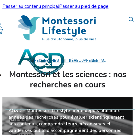
Passer au contenu principal
Passer au pied de page
RECHERCHES ET DÉVELOPPEMENTS
Montessori et les sciences : nos
recherches en cours
AG&D – Montessori Lifestyle mène depuis plusieurs
années des recherches pour évaluer scientifiquement
Accueil
ses contenus, comprendre leurs mécanismes et
valider ses outils d’accompagnement des personnes