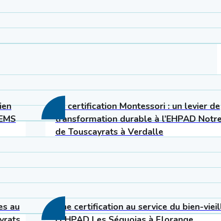
TÉMOIGNAGES
ien
La certification Montessori : un levier de
’EMS
transformation durable à l’EHPAD Not
de Touscayrats à Verdalle
TÉMOIGNAGES
es au
Une certification au service du bien-vieill
yrats
l’EHPAD Les Séquoias à Florange