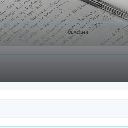
Accueil
des professionnels et des établissements qui cheminen
e en œuvre de notre approche et les changements durabl