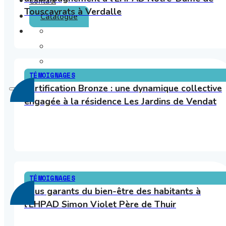
Contact
Touscayrats à Verdalle
Catalogue
TÉMOIGNAGES
Certification Bronze : une dynamique collective
engagée à la résidence Les Jardins de Vendat
TÉMOIGNAGES
Tous garants du bien-être des habitants à
l’EHPAD Simon Violet Père de Thuir