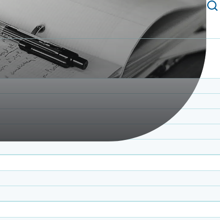
t à nos côtés avec la méthode Montessori adaptée aux p
es qui s’opèrent dans les pratiques quotidiennes auprè