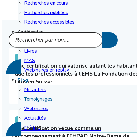
Recherches en cours
Recherches publiées
Recherches accessibles
Certification
Matériels & Livres
Livres
TÉMOIGNAGES
MAS
Une certification qui valorise autant les habitan
Webinaires en replay
que les professionnels à l’EMS La Fondation de
Blog
Lilas en Suisse
Nos inters
Témoignages
Webinaires
Actualités
TÉMOIGNAGES
Médias
Une certification vécue comme un
accompagnement à l’EHPAD Notre-Dame de