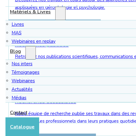
appliquées en gérontologie et psychologie.
Matériels & Livres
Livres
Découvrir nos recherches en cours
MAS
Webinaires en replay
Recherches publiées
Blog
Retrouvez nos publications scientifiques, communications 
Nos inters
accompagnée de liens vers les articles et/ou vers des synt
Témoignages
Webinaires
Voir nos publications
Actualités
Médias
Recherches accessibles
Contact
Notre équipe de recherche publie ses travaux dans des revu
et soutenir les professionnels dans leurs pratiques quotidi
Catalogue