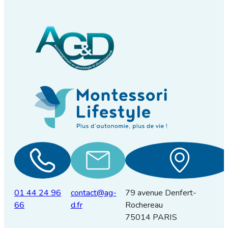
01 44 24 96
contact@ag-
79 avenue Denfert-
66
d.fr
Rochereau
75014 PARIS