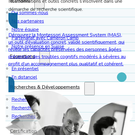
À propos
Nos formations et outils concrets s’inscrivent dans une
démarche de recherche scientifique.
Qui sommes-nous
Nos partenaires
Notre équipe
Découvrez la Montessori Assessment System (MAS),
Partenariat avec Cameron Camp
un outil d’évaluation concret, validé scientifiquement, qui
Notre présence en Suisse
révèle les capacités préservées des personnes âgées
Formations
présentant des troubles cognitifs modérés à sévères au
profit d’un accompagnement plus qualitatif et cohérent.
En présentiel
En distanciel
Recherches & Développements
Recherches en cours
Recherches publiées
Recherches accessibles
Certification