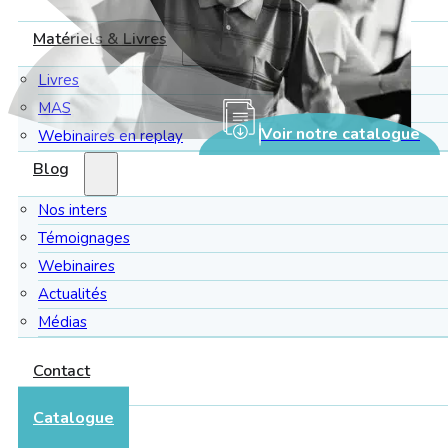
Matériels & Livres
Livres
MAS
Voir notre catalogue
Webinaires en replay
Blog
Nos inters
Témoignages
Webinaires
Actualités
Médias
Contact
Catalogue