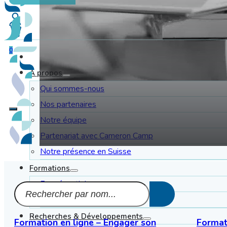
0
À propos
Qui sommes-nous
Nos partenaires
Notre équipe
Partenariat avec Cameron Camp
Notre présence en Suisse
Formations
En présentiel
En distanciel
Recherches & Développements
Formation en ligne – Engager son
Format