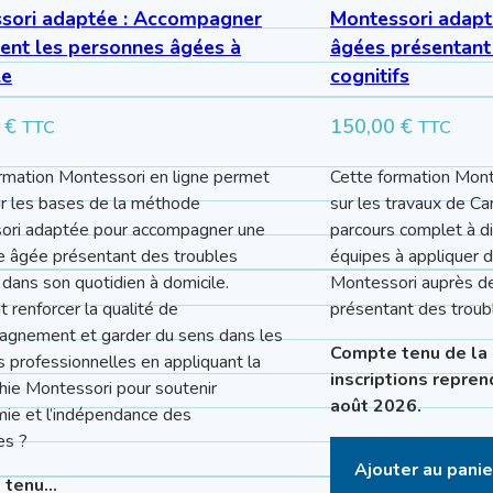
sori adaptée : Accompagner
Montessori adapt
ent les personnes âgées à
âgées présentant
le
cognitifs
0
€
150,00
€
TTC
TTC
rmation Montessori en ligne permet
Cette formation Mont
ir les bases de la méthode
sur les travaux de C
ori adaptée pour accompagner une
parcours complet à di
 âgée présentant des troubles
équipes à appliquer 
s dans son quotidien à domicile.
Montessori auprès d
renforcer la qualité de
présentant des troubl
agnement et garder du sens dans les
Compte tenu de la 
s professionnelles en appliquant la
inscriptions repren
hie Montessori pour soutenir
août 2026.
mie et l’indépendance des
es ?
Ajouter au panie
 tenu…