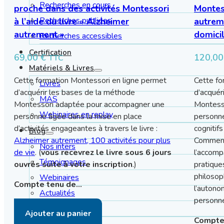
Recherches en cours
proche dans des activités Montessori
Montes
Recherches publiées
à l’aide du livre « Alzheimer
autrem
autrement »
domici
Recherches accessibles
Certification
69,00
€
120,0
TTC
Matériels & Livres
Cette formation Montessori en ligne permet
Cette fo
Livres
d’acquérir les bases de la méthode
d’acquér
MAS
Montessori adaptée pour accompagner une
Montess
Webinaires en replay
personne âgée dans la mise en place
personne
d’activités engageantes à travers le livre :
cognitif
Blog
Alzheimer autrement, 100 activités pour plus
Comment 
Nos inters
de vie
. (
vous recevrez le livre sous 6 jours
l’accomp
Témoignages
ouvrés suite à votre inscription
.)
pratique
philosop
Webinaires
Compte tenu de…
l’autono
Actualités
personn
Médias
Ajouter au panier
Compte