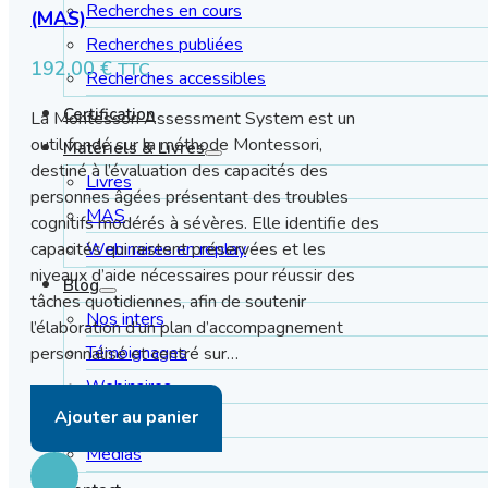
Recherches en cours
(MAS)
Recherches publiées
192,00
€
TTC
Recherches accessibles
Certification
La Montessori Assessment System est un
outil fondé sur la méthode Montessori,
Matériels & Livres
destiné à l’évaluation des capacités des
Livres
personnes âgées présentant des troubles
MAS
cognitifs modérés à sévères. Elle identifie des
capacités qui restent préservées et les
Webinaires en replay
niveaux d’aide nécessaires pour réussir des
Blog
tâches quotidiennes, afin de soutenir
Nos inters
l’élaboration d’un plan d’accompagnement
Témoignages
personnalisé et centré sur…
Webinaires
Ajouter au panier
Actualités
Médias