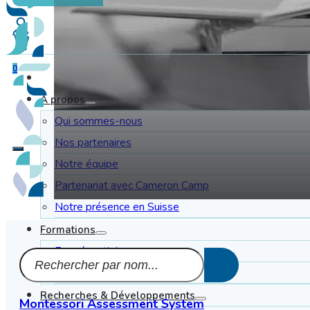
0
À propos
Qui sommes-nous
Nos partenaires
Notre équipe
Partenariat avec Cameron Camp
Notre présence en Suisse
Formations
En présentiel
En distanciel
Recherches & Développements
Montessori Assessment System