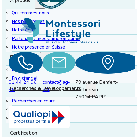
À propos
Qui sommes-nous
Nos partenaires
Notre équipe
Partenariat avec Cameron Camp
Notre présence en Suisse
Formations
En présentiel
En distanciel
01 44 24 96
contact@ag-
79 avenue Denfert-
Recherches & Développements
66
d.fr
Rochereau
75014 PARIS
Recherches en cours
Recherches publiées
Recherches accessibles
Certification