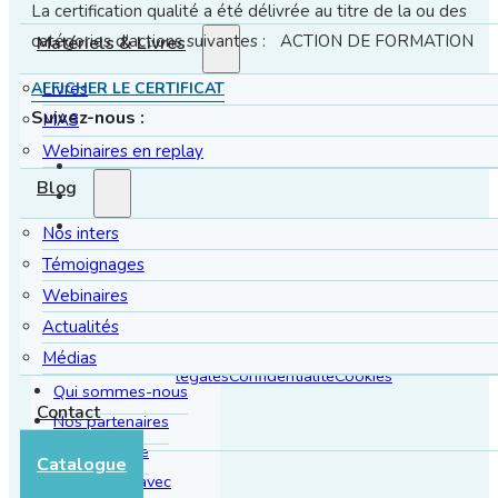
La certification qualité a été délivrée au titre de la ou des
catégories d’actions suivantes : ACTION DE FORMATION
Matériels & Livres
AFFICHER LE CERTIFICAT
Livres
Suivez-nous :
MAS
Webinaires en replay
Blog
Nos inters
Témoignages
LIENS UTILES
Webinaires
Connexion / Inscription
CGV
Demande de
Actualités
À propos
rétractation
Mentions
Médias
légales
Confidentialité
Cookies
Qui sommes-nous
Contact
Nos partenaires
Notre équipe
Catalogue
Partenariat avec