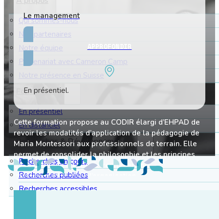
À propos
Le management
Qui sommes-nous
Nos partenaires
APPROFONDIR
Notre équipe
Partenariat avec Cameron Camp
Notre présence en Suisse
En présentiel.
Formations
En présentiel
Cette formation propose au CODIR élargi d’EHPAD de
En distanciel
revoir les modalités d’application de la pédagogie de
Recherches & Développements
Maria Montessori aux professionnels de terrain. Elle
permet de consolider la philosophie et les principes
Recherches en cours
de la méthode en vue de renforcer son
Recherches publiées
implémentation dans l’organisation.
Recherches accessibles
Certification