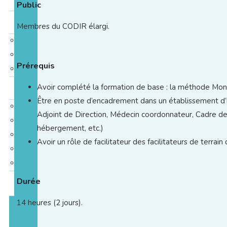
Public
Matériels & Livres
Membres du CODIR élargi.
Livres
MAS
Prérequis
Webinaires en replay
Blog
Avoir complété la formation de base : la méthode Mon
Être en poste d’encadrement dans un établissement d’
Nos inters
Adjoint de Direction, Médecin coordonnateur, Cadre de
Témoignages
hébergement, etc.)
Webinaires
Avoir un rôle de facilitateur des facilitateurs de terr
Actualités
Médias
Durée
Contact
14 heures (2 jours).
Catalogue