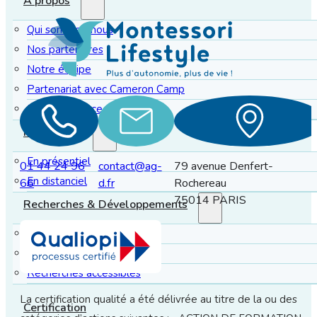
À propos
Qui sommes-nous
Nos partenaires
Notre équipe
Partenariat avec Cameron Camp
Notre présence en Suisse
Formations
En présentiel
01 44 24 96
contact@ag-
79 avenue Denfert-
En distanciel
66
d.fr
Rochereau
75014 PARIS
Recherches & Développements
Recherches en cours
Recherches publiées
Recherches accessibles
La certification qualité a été délivrée au titre de la ou des
Certification