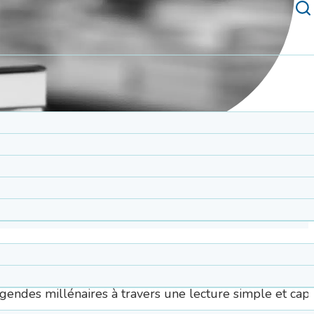
€
TTC
immersion en Égypte pour redécouvrir pharaons, pyra
égendes millénaires à travers une lecture simple et capt