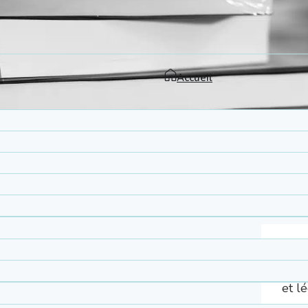
Accueil
14,00
Une 
et l