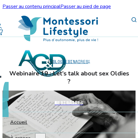
Passer au contenu principal
Passer au pied de page
BLOG
WEBINAIRES
Webinaire 19 : Let’s talk about sex Oldies
?
WEBINAIRES
Accueil