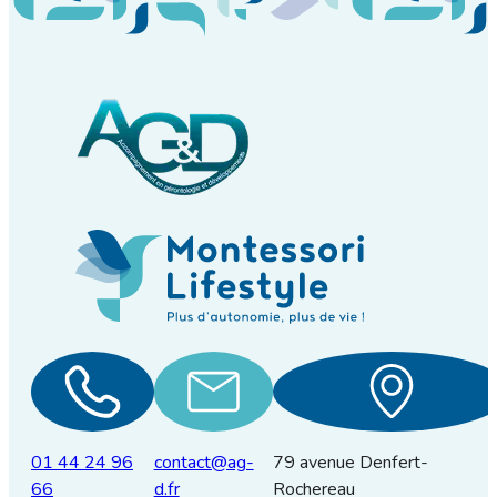
01 44 24 96
contact@ag-
79 avenue Denfert-
66
d.fr
Rochereau