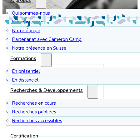
À propos
Qui sommes-nous
Nos partenaires
Notre équipe
Partenariat avec Cameron Camp
Brisez les tabous et explorez la vie affective et
Notre présence en Suisse
Formations
En présentiel
En distanciel
Recherches & Développements
Recherches en cours
Recherches publiées
Recherches accessibles
Certification