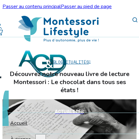
Passer au contenu principal
Passer au pied de page
BLOG
ACTUALITÉS
Découvrez notre nouveau livre de lecture
Montessori : Le chocolat dans tous ses
états !
ACTUALITÉS
Accueil