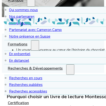
À propos
Qui sommes-nous
Nos partenaires
Notre équipe
Partenariat avec Cameron Camp
Notre présence en Suisse
Formations
Un voyage savoureux au cœur de l’histoire du chocolat, p
En présentiel
On peut préférer le chocolat blanc, au lait, ou noir, à 
En distanciel
Recherches & Développements
Recherches en cours
Recherches publiées
Recherches accessibles
Pourquoi choisir un livre de lecture Montesso
Certification