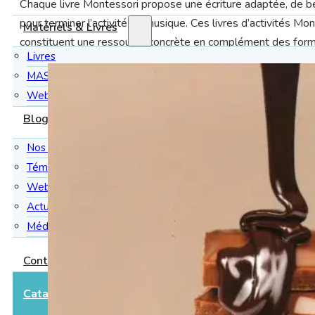
Chaque livre Montessori propose une écriture adaptée, de be
pour terminer l’activité en musique. Ces livres d’activités Mo
Matériels & Livres
constituent une ressource concrète en complément des form
Livres
MAS
Webinaires en replay
Blog
Nos inters
Témoignages
Webinaires
Actualités
Médias
Contact
Catalogue