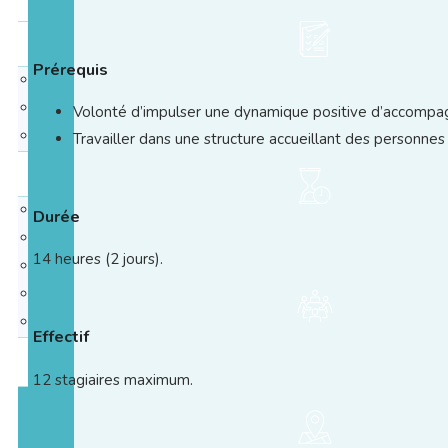
Matériels & Livres
Prérequis
Livres
MAS
Volonté d’impulser une dynamique positive d’accompag
Webinaires en replay
Travailler dans une structure accueillant des personnes
Blog
Nos inters
Durée
Témoignages
14 heures (2 jours).
Webinaires
Actualités
Médias
Effectif
Contact
12 stagiaires maximum.
Catalogue