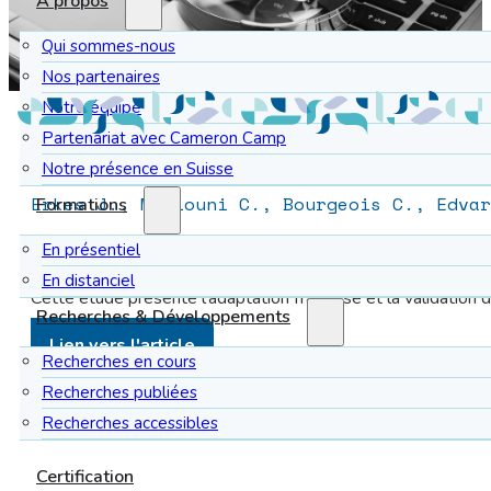
À propos
Qui sommes-nous
Nos partenaires
Notre équipe
Partenariat avec Cameron Camp
Notre présence en Suisse
Erkes J., Madiouni C., Bourgeois C., Edvar
Formations
International Journal of Older People Nursing
, 20:e70032
En présentiel
En distanciel
Cette étude présente l’adaptation française et la validation
Recherches & Développements
Lien vers l'article
Recherches en cours
Recherches publiées
Recherches accessibles
Certification