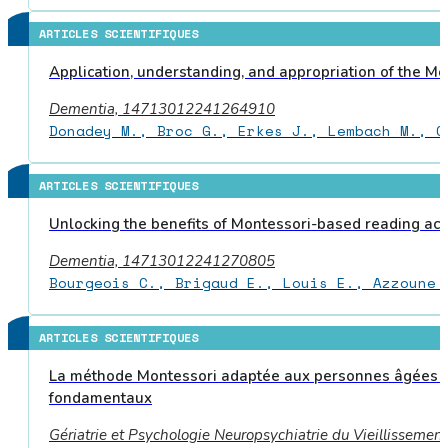
ARTICLES SCIENTIFIQUES
Application, understanding, and appropriation of the Mo
Dementia, 14713012241264910
Donadey M., Broc G., Erkes J., Lembach M., C
ARTICLES SCIENTIFIQUES
Unlocking the benefits of Montessori-based reading acti
Dementia, 14713012241270805
Bourgeois C., Brigaud E., Louis E., Azzoune 
ARTICLES SCIENTIFIQUES
La méthode Montessori adaptée aux personnes âgées prés
fondamentaux
Gériatrie et Psychologie Neuropsychiatrie du Vieillissemen