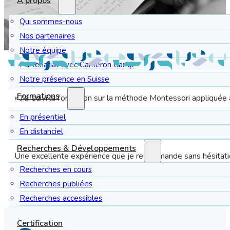
À propos
Qui sommes-nous
Nos partenaires
Notre équipe
Partenariat avec Cameron Camp
Notre présence en Suisse
Formations
« J’ai suivi la formation sur la méthode Montessori appliqu
En présentiel
La formation est concrète, claire et directement applicable su
En distanciel
Florence est une formatrice très à l’écoute, et pédagogue. Ell
Recherches & Développements
Une excellente expérience que je recommande sans hésitati
Recherches en cours
Recherches publiées
Recherches accessibles
Certification