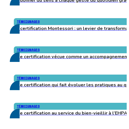
Redonner du sens à chaque geste du quotidien grâc
TÉMOIGNAGES
La certification Montessori : un levier de transfo
TÉMOIGNAGES
Une certification vécue comme un accompagnement
TÉMOIGNAGES
Une certification qui fait évoluer les pratiques au
TÉMOIGNAGES
Une certification au service du bien-vieillir à l’EH