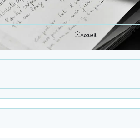
Accueil
 selon les principes Montessori pour renforcer le