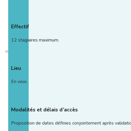
Contact
Catalogue
Effectif
12 stagiaires maximum.
Lieu
En visio.
Modalités et délais d’accès
Proposition de dates définies conjointement après validatio