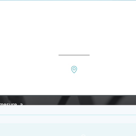
Accueil
APPROFONDIR
 mesure, a
 le CODIR
itation du
thode