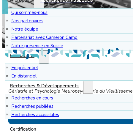
À propos
Qui sommes-nous
Nos partenaires
Notre équipe
Partenariat avec Cameron Camp
Notre présence en Suisse
Formations
En présentiel
En distanciel
Erkes J., Bayard S. (2023)
Recherches & Développements
Gériatrie et Psychologie Neuropsychiatrie du Vieillissem
Recherches en cours
Quels sont les effets de la méthode Montessori adaptée aux p
Recherches publiées
Recherches accessibles
Lien vers l'article (open access – article en accès gra
Certification