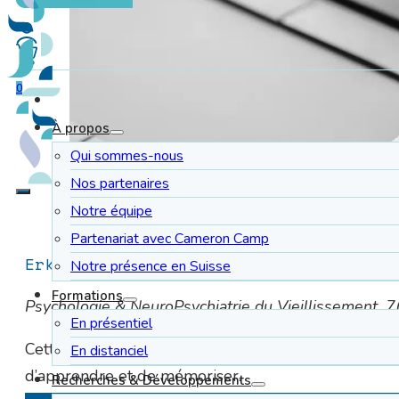
0
À propos
Qui sommes-nous
Nos partenaires
Notre équipe
Partenariat avec Cameron Camp
Erkes J., Raffard S., Meulemans T. (20
Notre présence en Suisse
Formations
Psychologie & NeuroPsychiatrie du Vieillissement, 7
En présentiel
Cette synthèse présente les mécanismes et bénéfic
En distanciel
d’apprendre et de mémoriser.
Recherches & Développements