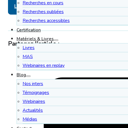
Recherches en cours
Lien vers l'article (open access – article en accè
Recherches publiées
Recherches accessibles
Certification
Matériels & Livres
Partagez l'article :
Livres
MAS
Webinaires en replay
Blog
Nos inters
Témoignages
Webinaires
Actualités
Médias