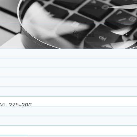
Accueil
09)
(4), 275–286.
es de la récupération espacée, une méthode de réhabil